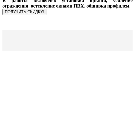
В работы включено: установка крыши, усиление
ограждения, остекление окнами ПВХ, обшивка профилем.
ПОЛУЧИТЬ СКИДКУ!
Оставьте Заявку
через контактную
форму