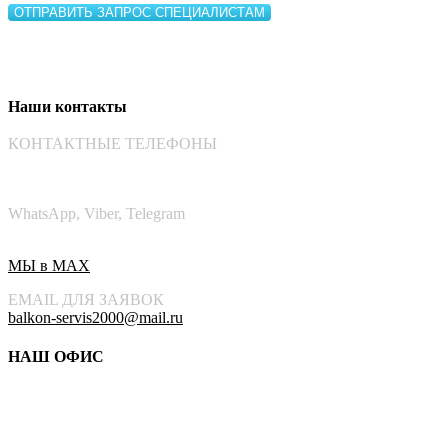
Наши контакты
КОНТАКТНЫЕ ТЕЛЕФОНЫ
+7(8452)53-61-66
+7(8452)53-61-71‬
WhatsApp, Viber, Telegram
+7(937)225-2006
МЫ в MAX
EMAIL ДЛЯ ЗАЯВОК
balkon-servis2000@mail.ru
НАШ ОФИС
Адрес: г.Саратов, ул. Посадского, 169
Регионы работы компании: Саратов, Энгельс, Балаково,
Петровск, Аткарск, Волгоградская область (Жирновск), Пенза.