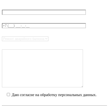
Введите ваше имя *
Введите ваш телефон *
Что вас интересует?
Введите сообщение
Даю согласие на обработку персональных данных.
Я
прочел
политику обработки персональных данных
и
пользовательское соглашение
.