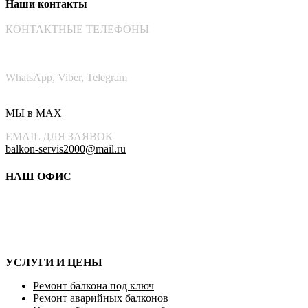
Наши контакты
КОНТАКТНЫЕ ТЕЛЕФОНЫ
+7(8452)53-61-66
+7(8452)53-61-71‬
WhatsApp, Viber, Telegram
+7(937)225-2006
МЫ в MAX
EMAIL ДЛЯ ЗАЯВОК
balkon-servis2000@mail.ru
НАШ ОФИС
Адрес: г.Саратов, ул. Посадского, 169
Регионы работы компании: Саратов, Энгельс, Балаково,
Петровск, Аткарск, Волгоградская область (Жирновск), Пенза.
УСЛУГИ И ЦЕНЫ
Ремонт балкона под ключ
Ремонт аварийных балконов