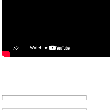
Оставьте Заявку
через контактную форму
Введите ваше имя *
Введите ваш телефон *